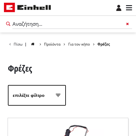
Πίσω
|
Προϊόντα
Για τον κήπο
Φρέζες
Φρέζες
επιλέξτε φίλτρο
Ελληνικά
EL
Ελληνικά