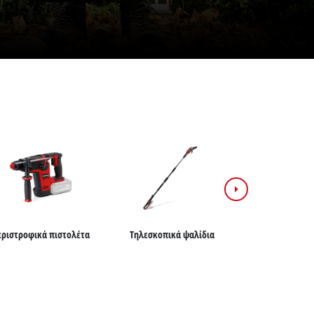
εριστροφικά πιστολέτα
Τηλεσκοπικά ψαλίδια
Επαναφορτο
δραπανοκατ