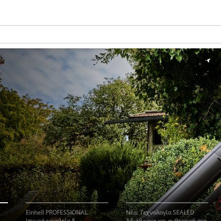
Einhell PROFESSIONAL
Νέα: Τεχνολογία SEALED
Ισχυρά εργαλεία &
Αδιάβροχη και ανθεκτική στη