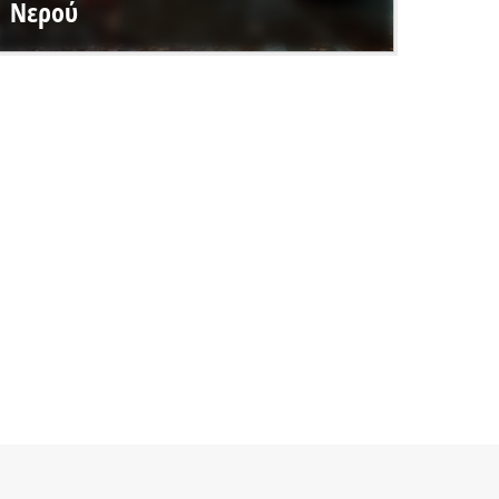
Νερού