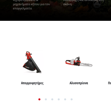
μηχανήματα κήπου για τον
σκόνη
επαγγελματία
Απορροφητήρες
Αλυσοπρίονα
Π