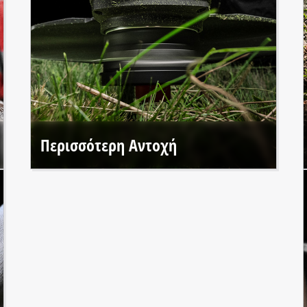
Περισσότερη Αντοχή
Τα εργαλεία Einhell PROFESSIONAL προσφέρουν έως και
50% περισσότερο χρόνο λειτουργίας* χάρη στον
ανθεκτικό κινητήρα χωρίς ψήκτρες.