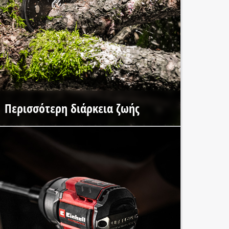
Περισσότερη διάρκεια ζωής
Η κορυφαία ποιότητα κατασκευής των εργαλείων Einhell
PROFESSIONAL και ο κινητήρας χωρίς ψήκτρες
εξασφαλίζουν έως και 100% περισσότερη διάρκεια ζωής.*