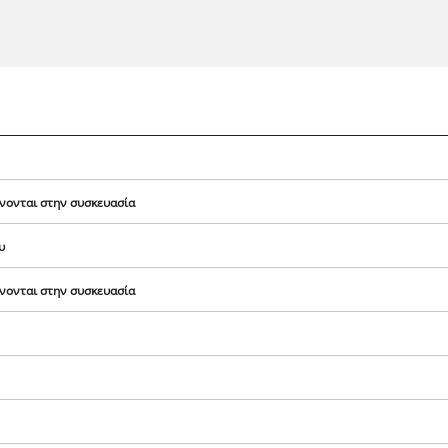
νονται στην συσκευασία
υ
νονται στην συσκευασία
Χρειαζόμαστε τη συγκατάθεσή σας για
να φορτώσουμε την υπηρεσία Google
Maps!
This content is not permitted to load due
to trackers that are not disclosed to the