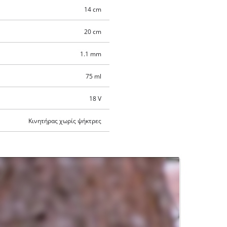
14 cm
20 cm
1.1 mm
75 ml
18 V
Κινητήρας χωρίς ψήκτρες