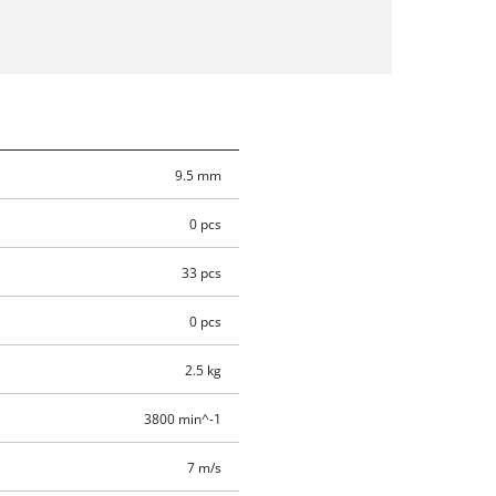
9.5 mm
0 pcs
33 pcs
0 pcs
2.5 kg
3800 min^-1
7 m/s