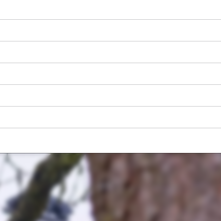
visitor. The website owner needs to setup
the site with their CMP to add this content
to the list of technologies used.
Powered by
Usercentrics Consent
Management Platform