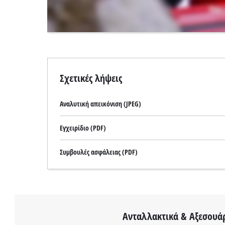
website
owner
needs
to
setup
the
site
Σχετικές λήψεις
with
their
Αναλυτική απεικόνιση (JPEG)
CMP
to
add
Εγχειρίδιο (PDF)
this
content
Συμβουλές ασφάλειας (PDF)
to
the
list
of
technologies
used.
Ανταλλακτικά & Αξεσουά