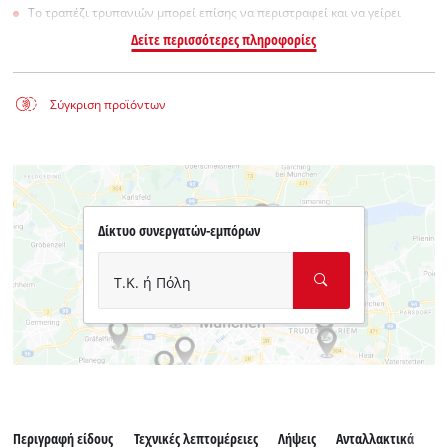
Το τραπέζι τρυπανιών μπορεί επίσης να περιστραφεί και να γείρει
Δείτε περισσότερες πληροφορίες
Σύγκριση προϊόντων
Δίκτυο συνεργατών-εμπόρων
Τ.Κ. ή Πόλη
Περιγραφή είδους
Τεχνικές λεπτομέρειες
Λήψεις
Ανταλλακτικά
Εξ