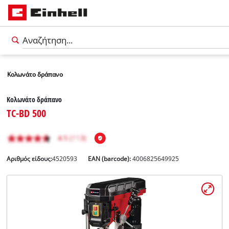
Κολωνάτο δράπανο
Κολωνάτο δράπανο
TC-BD 500
Αριθμός είδους:
4520593
EAN (barcode):
4006825649925
Ελληνικά
EL
Ελληνικά