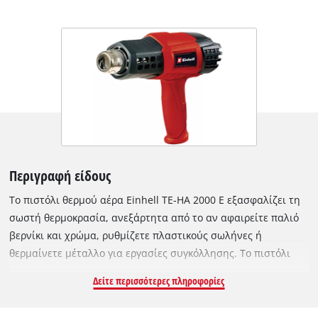
Περιγραφή είδους
Το πιστόλι θερμού αέρα Einhell TE-HA 2000 E εξασφαλίζει τη
σωστή θερμοκρασία, ανεξάρτητα από το αν αφαιρείτε παλιό
βερνίκι και χρώμα, ρυθμίζετε πλαστικούς σωλήνες ή
θερμαίνετε μέταλλο για εργασίες συγκόλλησης. Το πιστόλι
θερμότητας με ισχύ 2.000 watt είναι ένα αποδεδειγμένα καλό
Δείτε περισσότερες πληροφορίες
εργαλείο για πολλές εργασίες, είτε απαιτούνται 50 είτε έως
550 βαθμοί. Η θερμοκρασία μπορεί να ρυθμιστεί σε εννέα