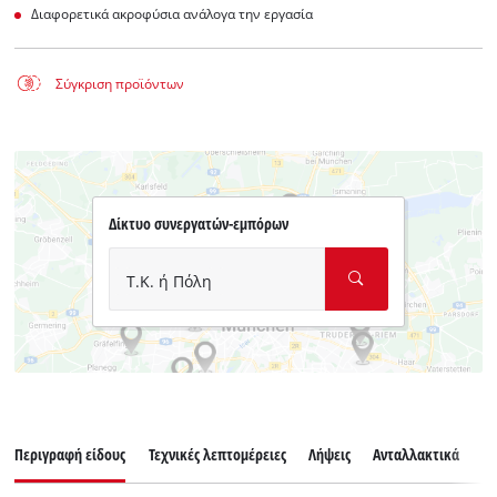
Διαφορετικά ακροφύσια ανάλογα την εργασία
Σύγκριση προϊόντων
Δίκτυο συνεργατών-εμπόρων
Τ.Κ. ή Πόλη
Περιγραφή είδους
Τεχνικές λεπτομέρειες
Λήψεις
Ανταλλακτικά
Εξ