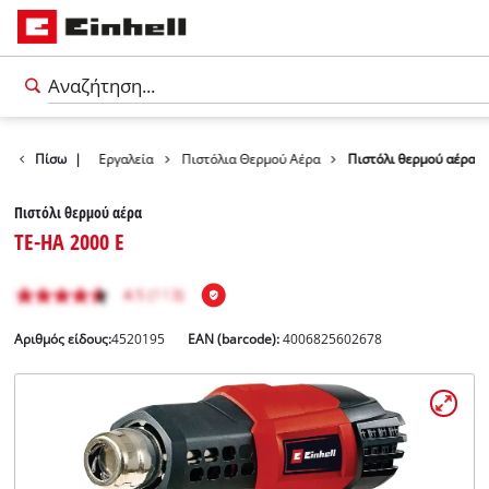
Προϊόντα
Πίσω
|
Εργαλεία
Πιστόλια Θερμού Αέρα
Πιστόλι θερμού αέρα
Πιστόλι θερμού αέρα
TE-HA 2000 E
Αριθμός είδους:
4520195
EAN (barcode):
4006825602678
Ελληνικά
EL
Ελληνικά