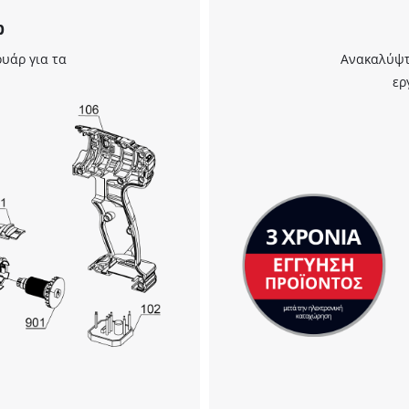
ρ
υάρ για τα
Ανακαλύψτε
Χρειαζόμαστε τη συγκατάθεσή σας για
ερ
να φορτώσουμε την υπηρεσία Google
Maps!
This content is not permitted to load due
to trackers that are not disclosed to the
visitor. The website owner needs to setup
the site with their CMP to add this content
to the list of technologies used.
Powered by
Usercentrics Consent
Management Platform