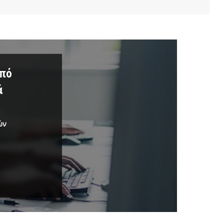
από
ά
ών