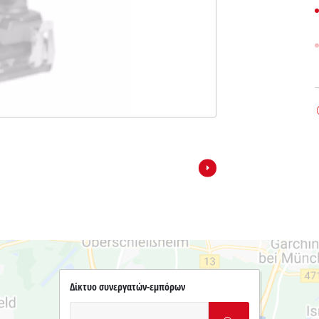
Δίκτυο συνεργατών-εμπόρων