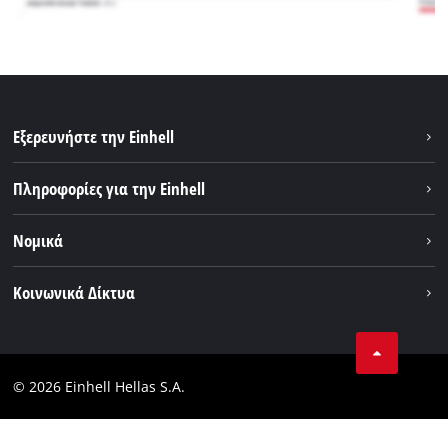
Εξερευνήστε την Einhell
Βιωσιμότητα
Πληροφορίες για την Einhell
Brushless
Σχετικά με εμάς
Νομικά
Σύστημα μπαταριών
Η Einhell σε παγκόσμιο επίπεδο
Εξυπηρέτηση
Εταιρικά στοιχεία
Κοινωνικά Δίκτυα
Θέσεις απασχόλησης
Πολιτική απορρήτου
Facebook
Επικοινωνία
Instagram
Συμμόρφωση
© 2026 Einhell Hellas S.A.
YouТube
Δήλωση Συμμόρφωσης Προσβασιμότητας
TikTok