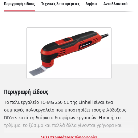
Περιγραφή είδους
Τεχνικές λεπτομέρειες
Λήψεις
Ανταλλακτικά
Εξ
Περιγραφή είδους
Το πολυεργαλείο TC-MG 250 CE της Einhell είναι ένα
συμπαγές πολυεργαλείο που υποστηρίζει τους φιλόδοξους
DIYers κατά τη διάρκεια διαφόρων εργασιών. Η κοπή, το
τρίψιμο, το ξύσιμο και πολλά άλλα γίνονται γρήγορα και
εύκολα με αυτό το εύχρηστο πολυεργαλείο. Ο ισχυρός
Δείτε περισσότερες πληροφορίες