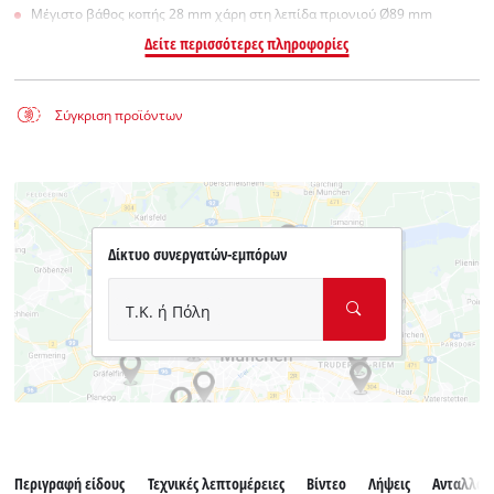
Μέγιστο βάθος κοπής 28 mm χάρη στη λεπίδα πριονιού Ø89 mm
Δείτε περισσότερες πληροφορίες
Σύγκριση προϊόντων
Δίκτυο συνεργατών-εμπόρων
Τ.Κ. ή Πόλη
Περιγραφή είδους
Τεχνικές λεπτομέρειες
Βίντεο
Λήψεις
Ανταλλακ