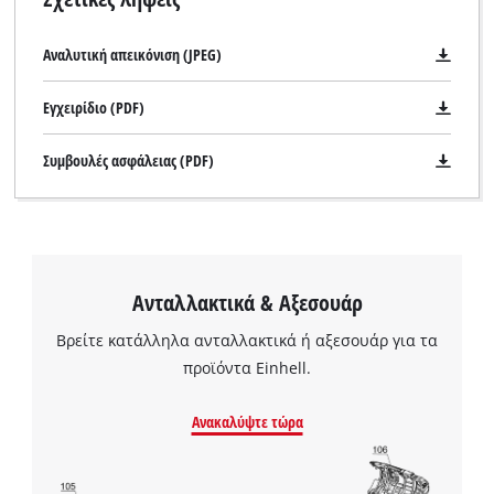
to
load
due
Αναλυτική απεικόνιση (JPEG)
to
trackers
Εγχειρίδιο (PDF)
that
are
Συμβουλές ασφάλειας (PDF)
not
disclosed
to
the
visitor.
The
Ανταλλακτικά & Αξεσουάρ
website
owner
Βρείτε κατάλληλα ανταλλακτικά ή αξεσουάρ για τα
needs
προϊόντα Einhell.
to
setup
the
Ανακαλύψτε τώρα
Χρειαζόμαστε τη συγκατάθεσή σας για
site
να φορτώσουμε την υπηρεσία Google
with
Maps!
their