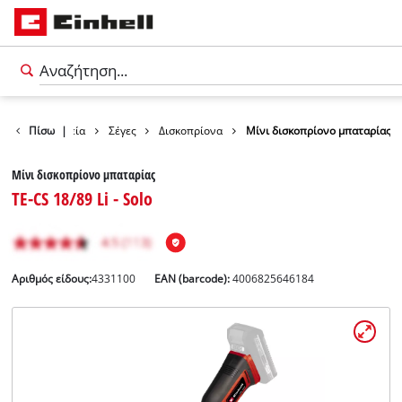
ντα
Πίσω
Εργαλεία
|
Σέγες
Δισκοπρίονα
Μίνι δισκοπρίονο μπαταρίας
Μίνι δισκοπρίονο μπαταρίας
TE-CS 18/89 Li - Solo
Αριθμός είδους:
4331100
EAN (barcode):
4006825646184
Ελληνικά
EL
Ελληνικά