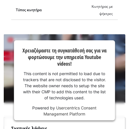
Κινητήρας με
Τύπος κινητήρα
ψήκτρες
Χρειαζόμαστε
Χρειαζόμαστε τη συγκατάθεσή σας για να
τη
φορτώσουμε την υπηρεσία Youtube
συγκατάθεσή
videos!
σας για να
This content is not permitted to load due to
φορτώσουμε
trackers that are not disclosed to the visitor.
την υπηρεσία
The website owner needs to setup the site
Youtube!
with their CMP to add this content to the list
of technologies used.
This
content
Powered by
Usercentrics Consent
is
Management Platform
not
permitted
Σχετικές λήψεις