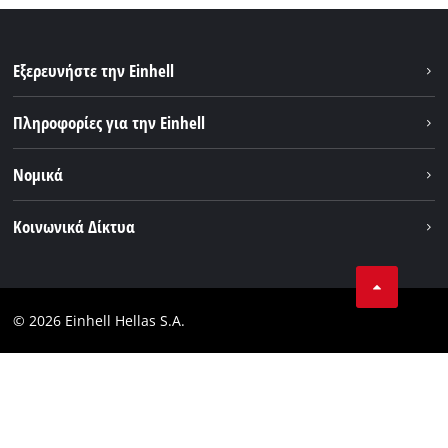
Εξερευνήστε την Einhell
Βιωσιμότητα
Πληροφορίες για την Einhell
Brushless
Σχετικά με εμάς
Νομικά
Σύστημα μπαταριών
Η Einhell σε παγκόσμιο επίπεδο
Εξυπηρέτηση
Εταιρικά στοιχεία
Κοινωνικά Δίκτυα
Θέσεις απασχόλησης
Πολιτική απορρήτου
Facebook
Επικοινωνία
Instagram
Συμμόρφωση
© 2026 Einhell Hellas S.A.
YouТube
Δήλωση Συμμόρφωσης Προσβασιμότητας
TikTok
LinkedIn