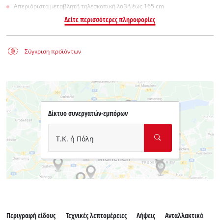
Απεριόριστα μεταβλητή τηλεσκοπική λαβή έως 165 cm
Δείτε περισσότερες πληροφορίες
Σύγκριση προϊόντων
Δίκτυο συνεργατών-εμπόρων
Τ.Κ. ή Πόλη
Περιγραφή είδους
Τεχνικές λεπτομέρειες
Λήψεις
Ανταλλακτικά
Εξ