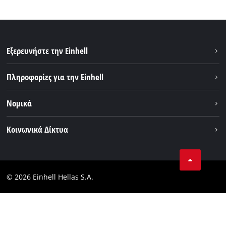
Εξερευνήστε την Einhell
Βιωσιμότητα
Πληροφορίες για την Einhell
Brushless
Σχετικά με εμάς
Νομικά
Σύστημα μπαταριών
Η Einhell σε παγκόσμιο επίπεδο
Εξυπηρέτηση
Εταιρικά στοιχεία
Κοινωνικά Δίκτυα
Θέσεις απασχόλησης
Πολιτική απορρήτου
Facebook
Επικοινωνία
Instagram
Συμμόρφωση
© 2026 Einhell Hellas S.A.
YouТube
Δήλωση Συμμόρφωσης Προσβασιμότητας
TikTok
LinkedIn