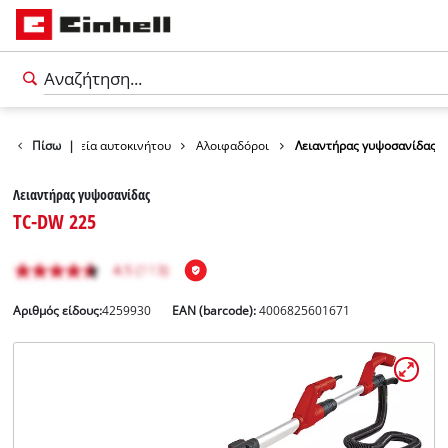
υχή
Πίσω
Εργαλεία αυτοκινήτου
|
Αλοιφαδόροι
Λειαντήρας γυψοσανίδας
Λειαντήρας γυψοσανίδας
TC-DW 225
Αριθμός είδους:
4259930
EAN (barcode):
4006825601671
Ελληνικά
EL
Ελληνικά