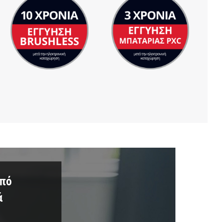
από
ά