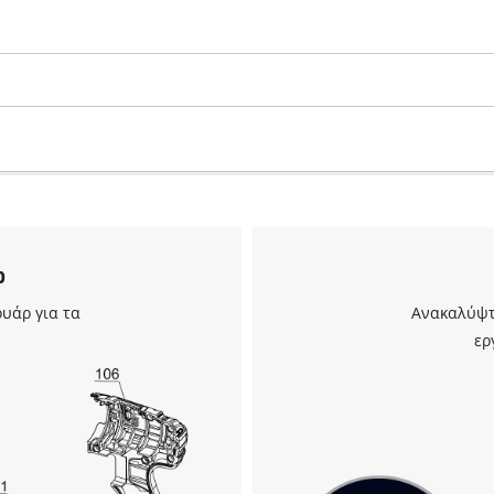
visitor. The website owner needs to setup
the site with their CMP to add this content
to the list of technologies used.
Powered by
Usercentrics Consent
Management Platform
ρ
υάρ για τα
Ανακαλύψτε
ερ