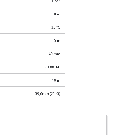
1 bar
10 m
35 °C
5 m
40 mm
23000 l/h
10 m
59,6mm (2" IG)