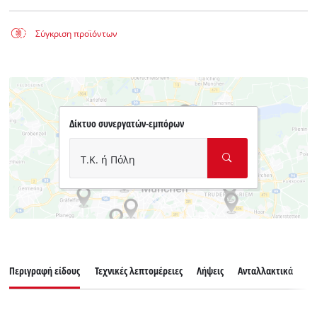
Σύγκριση προϊόντων
Δίκτυο συνεργατών-εμπόρων
Τ.Κ. ή Πόλη
Περιγραφή είδους
Τεχνικές λεπτομέρειες
Λήψεις
Ανταλλακτικά
Εξ