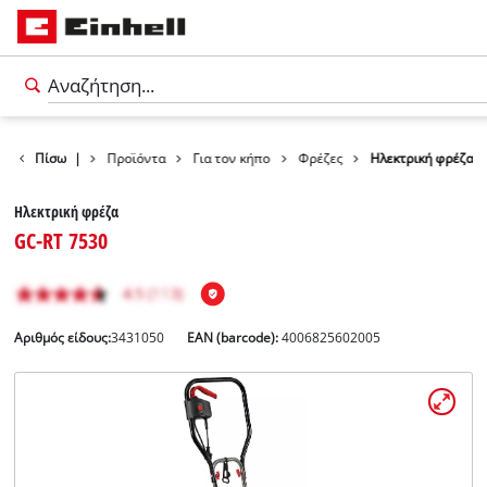
Πίσω
|
Προϊόντα
Για τον κήπο
Φρέζες
Ηλεκτρική φρέζα
Ηλεκτρική φρέζα
GC-RT 7530
Αριθμός είδους:
3431050
EAN (barcode):
4006825602005
Ελληνικά
EL
Ελληνικά