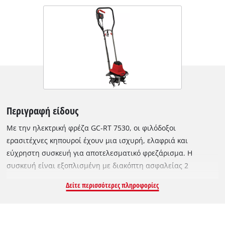
Περιγραφή είδους
Με την ηλεκτρική φρέζα GC-RT 7530, οι φιλόδοξοι
ερασιτέχνες κηπουροί έχουν μια ισχυρή, ελαφριά και
εύχρηστη συσκευή για αποτελεσματικό φρεζάρισμα. Η
συσκευή είναι εξοπλισμένη με διακόπτη ασφαλείας 2
σημείων που απενεργοποιεί το στιβαρό κοπτικό μόλις
Δείτε περισσότερες πληροφορίες
απελευθερωθεί. Το εργονομικό τιμόνι του GC-RT 7530
εξασφαλίζει άνετη εργασία. Χάρη στο αναδιπλούμενο τιμόνι,
η φρέζα μπορεί να αποθηκευτεί και έτσι εξοικονομείτε χώρο.