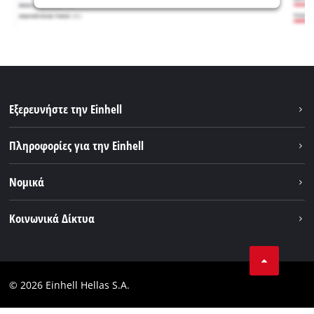
Εξερευνήστε την Einhell
Βιωσιμότητα
Πληροφορίες για την Einhell
Brushless
Σχετικά με εμάς
Νομικά
Σύστημα μπαταριών
Η Einhell σε παγκόσμιο επίπεδο
Εξυπηρέτηση
Εταιρικά στοιχεία
Κοινωνικά Δίκτυα
Θέσεις απασχόλησης
Πολιτική απορρήτου
Facebook
Επικοινωνία
Instagram
Συμμόρφωση
© 2026 Einhell Hellas S.A.
YouТube
Δήλωση Συμμόρφωσης Προσβασιμότητας