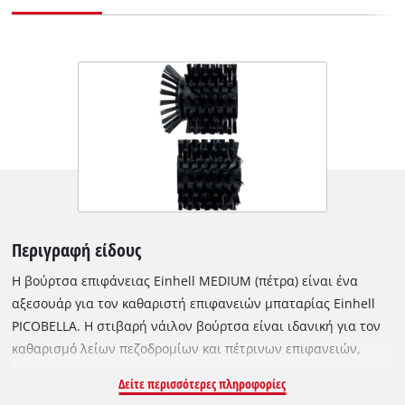
Περιγραφή είδους
Η βούρτσα επιφάνειας Einhell MEDIUM (πέτρα) είναι ένα
αξεσουάρ για τον καθαριστή επιφανειών μπαταρίας Einhell
PICOBELLA. Η στιβαρή νάιλον βούρτσα είναι ιδανική για τον
καθαρισμό λείων πεζοδρομίων και πέτρινων επιφανειών,
όπως πλακάκια και τσιμεντόλιθους. Η ειδική πλαϊνή βούρτσα
Δείτε περισσότερες πληροφορίες
είναι ιδανική για εργασία κοντά στις άκρες, π.χ. για να μπείτε