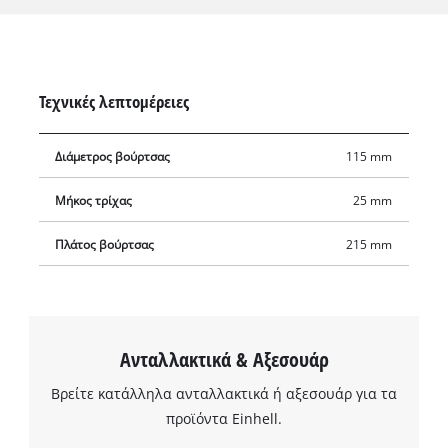
σε γωνίες και άκρες καθώς και για καθαρισμό σκαλοπατιών
και βάσεων. Η βούρτσα MEDIUM επιφάνειας δεν είναι
κατάλληλη για σφραγισμένες επιφάνειες. Η διάμετρος της
βούρτσας είναι 115 mm, το πλάτος είναι 215 mm. Πρόσθετες
Τεχνικές λεπτομέρειες
βούρτσες για την PICOBELLA Einhell διατίθενται ξεχωριστά.
Διάμετρος βούρτσας
115 mm
Μήκος τρίχας
25 mm
Πλάτος βούρτσας
215 mm
Ανταλλακτικά & Αξεσουάρ
Βρείτε κατάλληλα ανταλλακτικά ή αξεσουάρ για τα
προϊόντα Einhell.