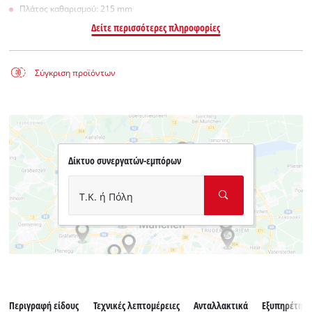
Πλάτος καθαρισμού: 215 mm
Δείτε περισσότερες πληροφορίες
Σύγκριση προϊόντων
Δίκτυο συνεργατών-εμπόρων
Τ.Κ. ή Πόλη
Περιγραφή είδους
Τεχνικές λεπτομέρειες
Ανταλλακτικά
Εξυπηρέτησ