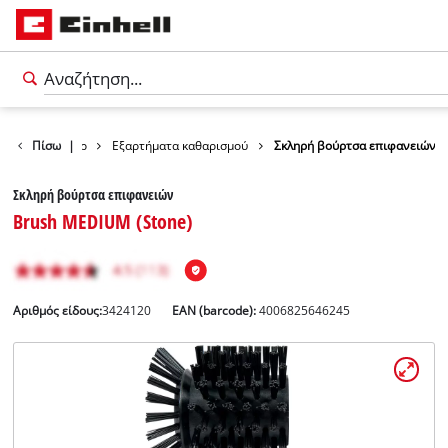
Αξεσουάρ
Πίσω
|
Εξαρτήματα καθαρισμού
Σκληρή βούρτσα επιφανειών
Σκληρή βούρτσα επιφανειών
Brush MEDIUM (Stone)
Αριθμός είδους:
3424120
EAN (barcode):
4006825646245
Ελληνικά
EL
Ελληνικά