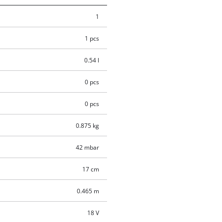
1
1 pcs
0.54 l
0 pcs
0 pcs
0.875 kg
42 mbar
17 cm
0.465 m
18 V