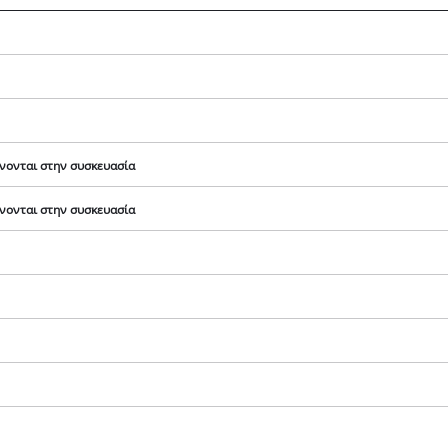
νονται στην συσκευασία
νονται στην συσκευασία
Χρειαζόμαστε τη συγκατάθεσή σας για
να φορτώσουμε την υπηρεσία Google
Maps!
This content is not permitted to load due
to trackers that are not disclosed to the