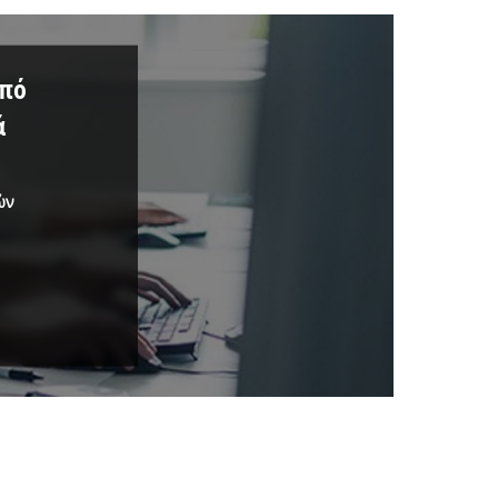
από
ά
ών