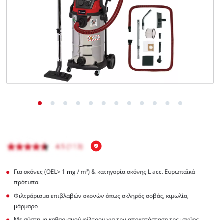
English
Για σκόνες (OEL> 1 mg / m³) & κατηγορία σκόνης L acc. Ευρωπαϊκά
πρότυπα
Φιλτράρισμα επιβλαβών σκονών όπως σκληρός σοβάς, κιμωλία,
μάρμαρο
Με σύστημα καθαρισμού φίλτρου για την αποκατάσταση της ισχύος