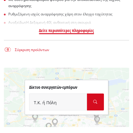
αναρρόφησης
Ρυθμιζόμενη ισχύς αναρρόφησης χάρη στον έλεγχο ταχύτητας
ΑνοξείδωτΗ Δεξαμενή 40l, ανθεκτική στη σκουριά
Δείτε περισσότερες πληροφορίες
Σύγκριση προϊόντων
Δίκτυο συνεργατών-εμπόρων
Τ.Κ. ή Πόλη