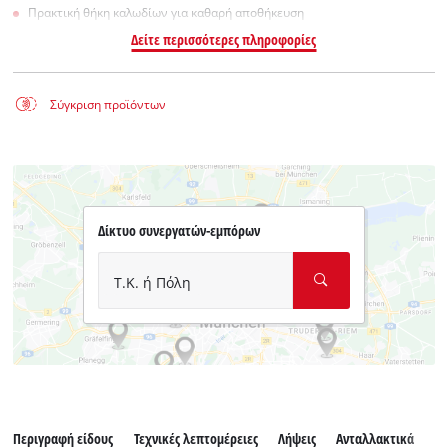
Πρακτική θήκη καλωδίων για καθαρή αποθήκευση
Δείτε περισσότερες πληροφορίες
Σύγκριση προϊόντων
Δίκτυο συνεργατών-εμπόρων
Τ.Κ. ή Πόλη
Περιγραφή είδους
Τεχνικές λεπτομέρειες
Λήψεις
Ανταλλακτικά
Εξ