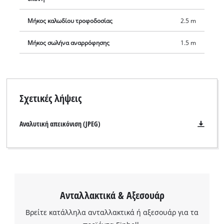
υποδοχή καλωδίου μετά την εργασία. Η στιβαρή λαβή και οι
τέσσερις τροχίσκοι ομαλής λειτουργίας διασφαλίζουν τη
Μήκος καλωδίου τροφοδοσίας
2.5 m
μεγαλύτερη δυνατή κινητικότητα.
Μήκος σωλήνα αναρρόφησης
1.5 m
Σχετικές λήψεις
Αναλυτική απεικόνιση (JPEG)
Ανταλλακτικά & Αξεσουάρ
Βρείτε κατάλληλα ανταλλακτικά ή αξεσουάρ για τα