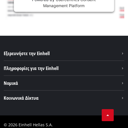
Management Platform
Εξερευνήστε την Einhell
Βιωσιμότητα
Πληροφορίες για την Einhell
Brushless
Σχετικά με εμάς
Νομικά
Σύστημα μπαταριών
Η Einhell σε παγκόσμιο επίπεδο
Εξυπηρέτηση
Εταιρικά στοιχεία
Κοινωνικά Δίκτυα
Θέσεις απασχόλησης
Πολιτική απορρήτου
Facebook
Επικοινωνία
Instagram
Συμμόρφωση
© 2026 Einhell Hellas S.A.
YouТube