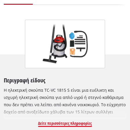
Περιγραφή είδους
Η ηλεκτρική σκούπα TC-VC 1815 S είναι μια ευέλικτη και
ισχυρή ηλεκτρική σκούπα για απλό υγρό ή στεγνό καθάρισμα
που δεν πρέπει να λείπει από κανένα νοικοκυριό. Το εύχρηστο
δοχείο από ανοξείδωτο χάλυβα των 15 λίτρων συλλέγει
χονδροειδείς, λεπτές, υγρές ή ξηρές βρωμιές, ακόμη και υγρά,
Δείτε περισσότερες πληροφορίες
χωρίς να αφήνει υπολείμματα. Χάρη στον ισχυρό κινητήρα