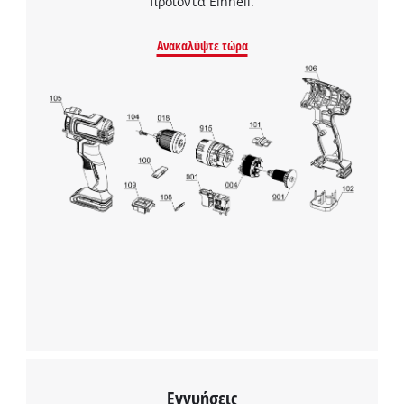
προϊόντα Einhell.
Ανακαλύψτε τώρα
Χρειαζόμαστε τη συγκατάθεσή σας για
να φορτώσουμε την υπηρεσία Google
Maps!
This content is not permitted to load due
to trackers that are not disclosed to the
visitor. The website owner needs to setup
the site with their CMP to add this content
to the list of technologies used.
Powered by
Usercentrics Consent
Management Platform
Εγγυήσεις