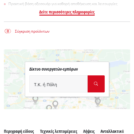
Πρακτική βάση αξεσουάρ για καθαρή αποθήκευση και λειτουργίες
Δείτε περισσότερες πληροφορίες
Σύγκριση προϊόντων
Δίκτυο συνεργατών-εμπόρων
Τ.Κ. ή Πόλη
Περιγραφή είδους
Τεχνικές λεπτομέρειες
Λήψεις
Ανταλλακτικά
Εξ