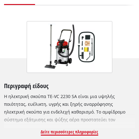
Περιγραφή είδους
Η ηλεκτρική σκούπα TE-VC 2230 SA είναι μια υψηλής
ποιότητας, ευέλικτη, υγρής και ξηρής αναρρόφησης
ηλεκτρική σκούπα για ενδελεχή καθαρισμό. Το αμφίδρομο
σύστημα εξάτμισης και ψύξης αέρα προστατεύει τον
κινητήρα και καθιστά την ηλεκτρική σκούπα καθαρό. Το
Δείτε περισσότερες πληροφορίες
δοχείο από ανοξείδωτο ατσάλι 30 λίτρων προσφέρει άφθονο